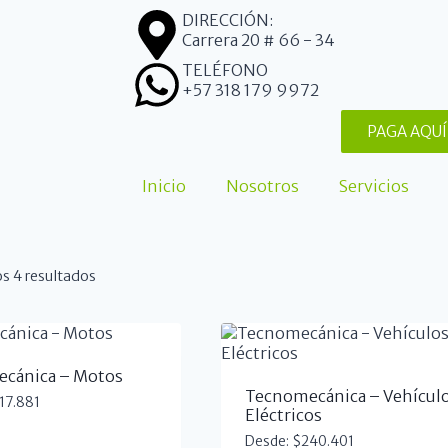
DIRECCIÓN:
Carrera 20 # 66 - 34
TELÉFONO
+57 318 179 9972
PAGA AQUÍ
Inicio
Nosotros
Servicios
s 4 resultados
cánica – Motos
Tecnomecánica – Vehícul
17.881
Eléctricos
Desde:
$
240.401