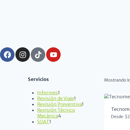
Servicios
Mostrando lo
Informes
1
Revisión de Viaje
1
Revisión Preventiva
1
Tecnome
Revisión Técnico
Mecánica
4
Desde:
$
2
SOAT
1