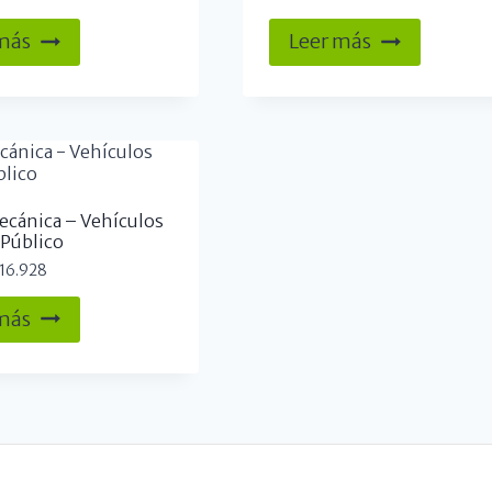
 más
Leer más
cánica – Vehículos
 Público
16.928
 más