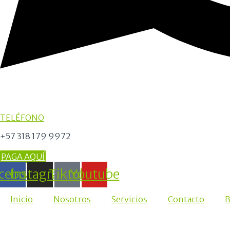
TELÉFONO
+57 318 179 9972
PAGA AQUÍ
cebook
Instagram
Tiktok
Youtube
Inicio
Nosotros
Servicios
Contacto
B