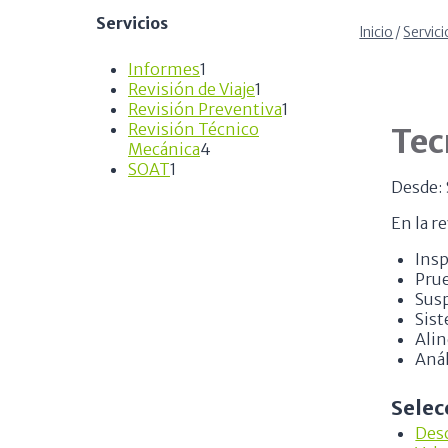
Servicios
Inicio
/
Servici
1
Informes
1
producto
1
Revisión de Viaje
1
producto
1
Revisión Preventiva
1
producto
Revisión Técnico
Tec
4
Mecánica
4
1
productos
SOAT
1
Desde:
producto
En la re
Insp
Prue
Sus
Sis
Ali
Anál
Selec
Des