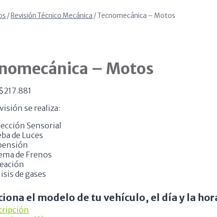
os
/
Revisión Técnico Mecánica
/
Tecnomecánica – Motos
nomecánica – Motos
$
217.881
visión se realiza:
ección Sensorial
ba de Luces
pensión
tema de Frenos
neación
isis de gases
ciona el modelo de tu vehículo, el día y la hor
cripción