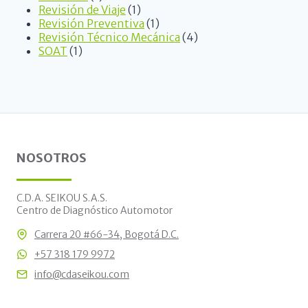
Revisión de Viaje
1
Revisión Preventiva
1
Revisión Técnico Mecánica
4
SOAT
1
NOSOTROS
C.D.A. SEIKOU S.A.S.
Centro de Diagnóstico Automotor
Carrera 20 #66-34, Bogotá D.C.
+57 318 179 9972
info@cdaseikou.com