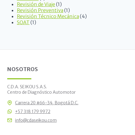
Revisión de Viaje
1
Revisión Preventiva
1
Revisión Técnico Mecánica
4
SOAT
1
NOSOTROS
C.D.A. SEIKOU S.A.S.
Centro de Diagnóstico Automotor
Carrera 20 #66-34, Bogotá D.C.
+57 318 179 9972
info@cdaseikou.com